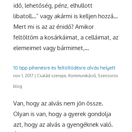
idő, lehetőség, pénz, elhullott
libatoll…” vagy akármi is kelljen hozzá…
Mert mi is az az énidő? Amikor
feltöltöm a kosárkáimat, a celláimat, az
elemeimet vagy bármimet,...
10 tipp pihenésre és feltöltődésre alvás helyett
nov 1, 2017
|
Család szerepe
,
Kommunikáció
,
Szenzoros
blog
Van, hogy az alvás nem jön össze.
Olyan is van, hogy a gyerek gondolja
azt, hogy az alvás a gyengéknek való.