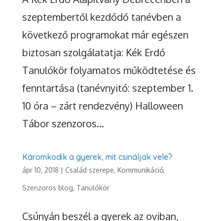
szeptembertől kezdődő tanévben a
következő programokat már egészen
biztosan szolgálatatja: Kék Erdő
Tanulókör folyamatos működtetése és
fenntartása (tanévnyitó: szeptember 1.
10 óra – zárt rendezvény) Halloween
Tábor szenzoros...
Káromkodik a gyerek, mit csináljak vele?
ápr 10, 2018
|
Család szerepe
,
Kommunikáció
,
Szenzoros blog
,
Tanulókör
Csúnyán beszél a gyerek az oviban,