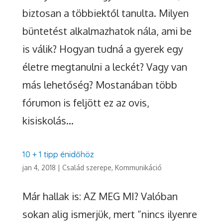
biztosan a többiektől tanulta. Milyen
büntetést alkalmazhatok nála, ami be
is válik? Hogyan tudná a gyerek egy
életre megtanulni a leckét? Vagy van
más lehetőség? Mostanában több
fórumon is feljött ez az ovis,
kisiskolás...
10 + 1 tipp énidőhöz
jan 4, 2018
|
Család szerepe
,
Kommunikáció
Már hallak is: AZ MEG MI? Valóban
sokan alig ismerjük, mert “nincs ilyenre