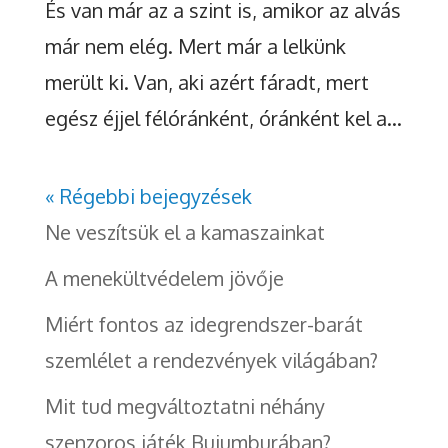
És van már az a szint is, amikor az alvás
már nem elég. Mert már a lelkünk
merült ki. Van, aki azért fáradt, mert
egész éjjel félóránként, óránként kel a...
« Régebbi bejegyzések
Ne veszítsük el a kamaszainkat
A menekültvédelem jövője
Miért fontos az idegrendszer-barát
szemlélet a rendezvények világában?
Mit tud megváltoztatni néhány
szenzoros játék Bujumburában?