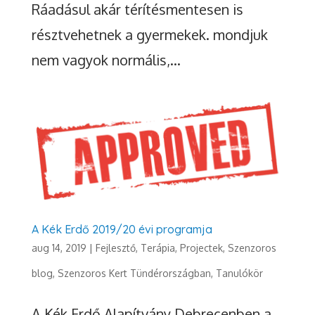
Ráadásul akár térítésmentesen is
résztvehetnek a gyermekek. mondjuk
nem vagyok normális,...
A Kék Erdő 2019/20 évi programja
aug 14, 2019
|
Fejlesztő, Terápia
,
Projectek
,
Szenzoros
blog
,
Szenzoros Kert Tündérországban
,
Tanulókör
A Kék Erdő Alapítvány Debrecenben a