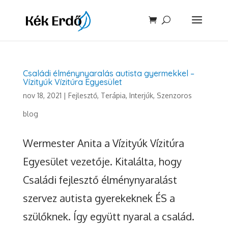
Családi élménynyaralás autista gyermekkel –
Vízityúk Vízitúra Egyesület
nov 18, 2021
|
Fejlesztő, Terápia
,
Interjúk
,
Szenzoros
blog
Wermester Anita a Vízityúk Vízitúra
Egyesület vezetője. Kitalálta, hogy
Családi fejlesztő élménynyaralást
szervez autista gyerekeknek ÉS a
szülőknek. Így együtt nyaral a család.