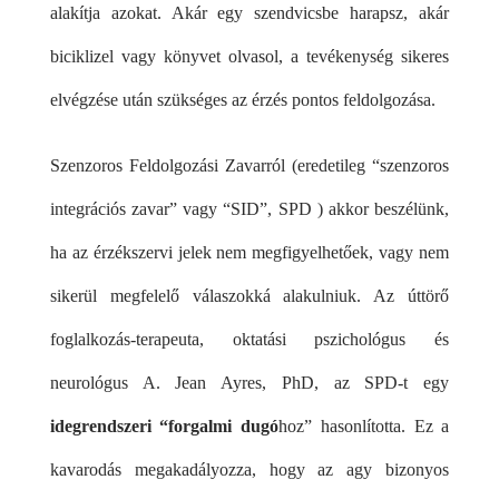
alakítja azokat. Akár egy szendvicsbe harapsz, akár
biciklizel vagy könyvet olvasol, a tevékenység sikeres
elvégzése után szükséges az érzés pontos feldolgozása.
Szenzoros Feldolgozási Zavarról (eredetileg “szenzoros
integrációs zavar” vagy “SID”, SPD ) akkor beszélünk,
ha az érzékszervi jelek nem megfigyelhetőek, vagy nem
sikerül megfelelő válaszokká alakulniuk. Az úttörő
foglalkozás-terapeuta, oktatási pszichológus és
neurológus A. Jean Ayres, PhD, az SPD-t egy
idegrendszeri “forgalmi dugó
hoz” hasonlította. Ez a
kavarodás megakadályozza, hogy az agy bizonyos