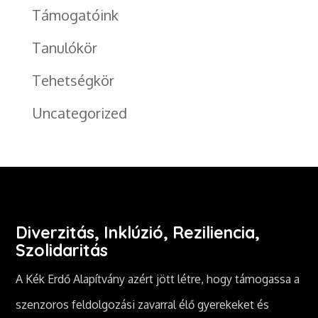
Támogatóink
Tanulókör
Tehetségkör
Uncategorized
Diverzitás, Inklúzió, Reziliencia,
Szolidaritás
A Kék Erdő Alapítvány azért jött létre, hogy támogassa a
szenzoros feldolgozási zavarral élő gyerekeket és