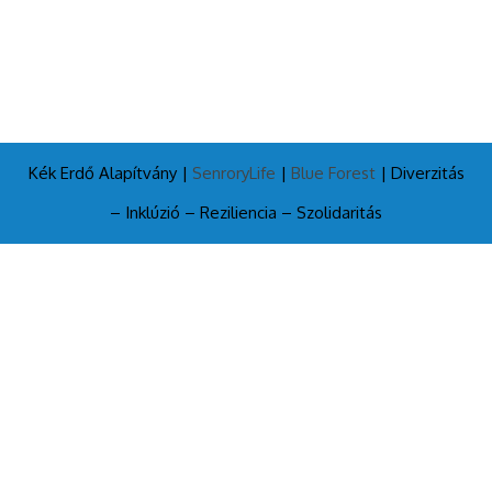
Kék Erdő Alapítvány |
SenroryLife
|
Blue Forest
| Diverzitás
– Inklúzió – Reziliencia – Szolidaritás