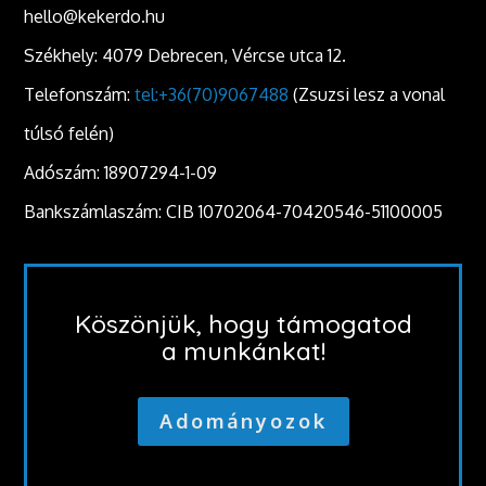
hello@kekerdo.hu
Székhely: 4079 Debrecen, Vércse utca 12.
Telefonszám:
tel:+36(70)9067488
(Zsuzsi lesz a vonal
túlsó felén)
Adószám: 18907294-1-09
Bankszámlaszám: CIB 10702064-70420546-51100005
Köszönjük, hogy támogatod
a munkánkat!
Adományozok