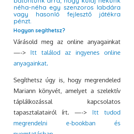
bátorítunk arra, hogy küldj nekünk
néha-néha egy szenzoros labdára
vagy hasonló fejlesztő játékra
pénzt.
Hogyan segíthetsz?
Várásold meg az online anyagainkat
—->
Itt találod az ingyenes online
anyagainkat.
Segíthetsz úgy is, hogy megrendeled
Mariann könyvét, amelyet a szelektív
táplálkozással kapcsolatos
tapasztalatairól írt. —->
Itt tudod
megrendelni e-bookban és
nyomtatásban.