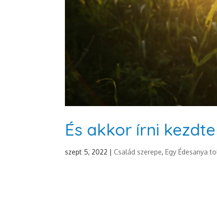
És akkor írni kezdt
szept 5, 2022
|
Család szerepe
,
Egy Édesanya to