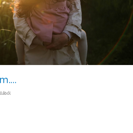
em….
llából