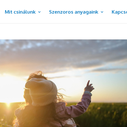
Mit csinálunk
Szenzoros anyagaink
Kapcs