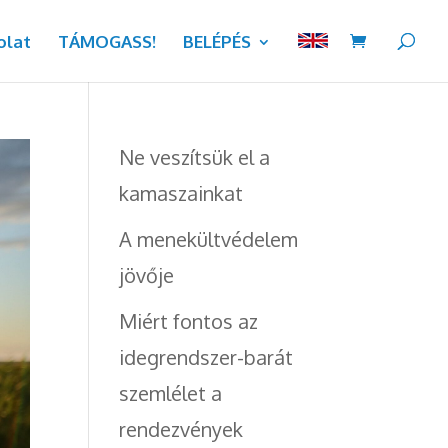
olat
TÁMOGASS!
BELÉPÉS
Ne veszítsük el a
kamaszainkat
A menekültvédelem
jövője
Miért fontos az
idegrendszer-barát
szemlélet a
rendezvények