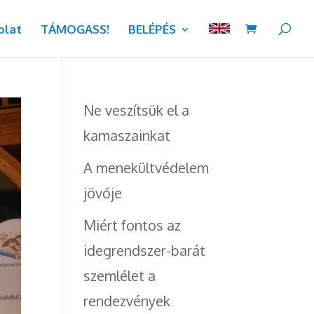
olat
TÁMOGASS!
BELÉPÉS
Ne veszítsük el a
kamaszainkat
A menekültvédelem
jövője
Miért fontos az
idegrendszer-barát
szemlélet a
rendezvények