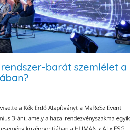
grendszer-barát szemlélet a
gában?
viselte a Kék Erdő Alapítványt a MaReSz Event
nius 3-án), amely a hazai rendezvényszakma egyi
dei esemény középpontjában a HUMAN x AI x ESG