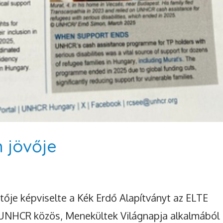
Támog
Szenzor
 jövője
fejlesz
hogy minden gye
ője képviselte a Kék Erdő Alapítványt az ELTE
megtapasztalhas
UNHCR közös, Menekültek Világnapja alkalmából
idegrendszerre ki