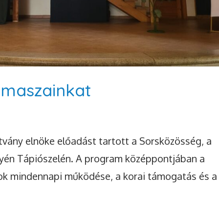
kamaszainkat
tvány elnöke előadást tartott a Sorsközösség, a
yén Tápiószelén. A program középpontjában a
ádok mindennapi működése, a korai támogatás és a