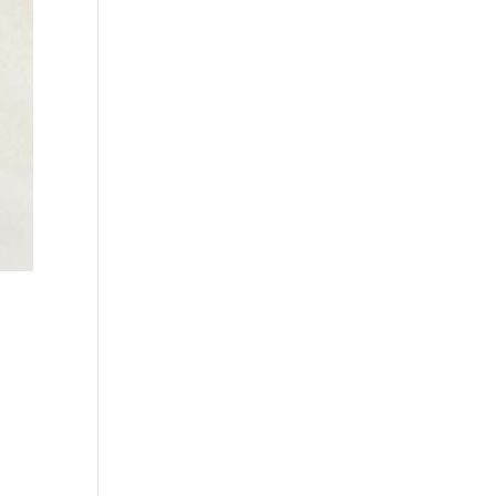
asd a
oskert
tését,
rek és felnőtt
sa a környezet
fejtett támogató