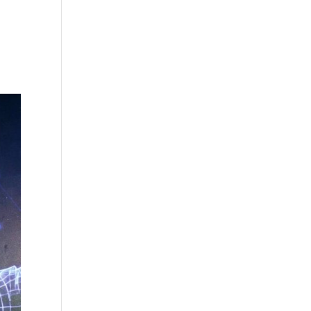
át!
ogatás duplán
lt 500.000 forint,
ázható programja
z összeget.
bben