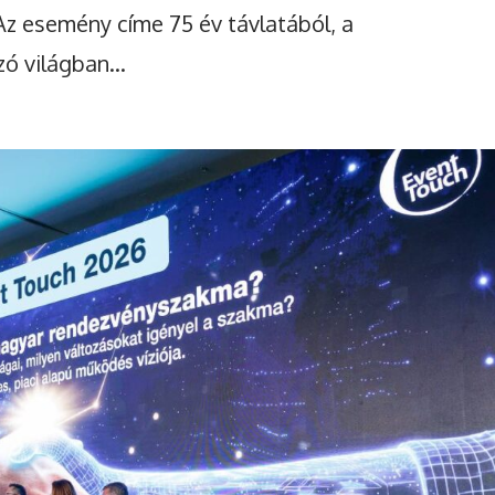
z esemény címe 75 év távlatából, a
hatás
ó világban...
Most minden tám
számít! Ha összegyű
az Aspektus+ Dupl
megduplázza a
Bőve