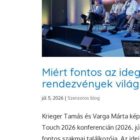
Miért fontos az ide
rendezvények vilá
júl 5, 2026
|
Szenzoros blog
Krieger Tamás és Varga Márta kép
Touch 2026 konferencián (2026. jú
fontos szakmai találkozója. Az i