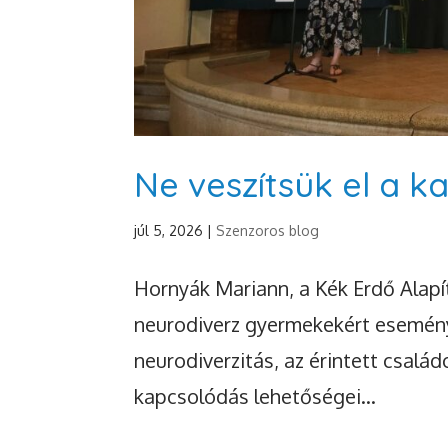
Ne veszítsük el a 
júl 5, 2026
|
Szenzoros blog
Hornyák Mariann, a Kék Erdő Alapí
neurodiverz gyermekekért esemén
neurodiverzitás, az érintett csal
kapcsolódás lehetőségei...