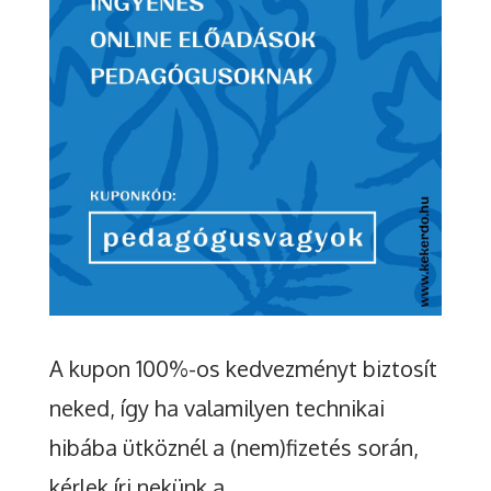
A kupon 100%-os kedvezményt biztosít
neked, így ha valamilyen technikai
hibába ütköznél a (nem)fizetés során,
kérlek írj nekünk a