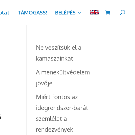
olat
TÁMOGASS!
BELÉPÉS
Ne veszítsük el a
kamaszainkat
A menekültvédelem
jövője
Miért fontos az
idegrendszer-barát
ő
szemlélet a
rendezvények