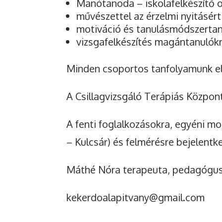
Manótanoda – iskolafelkészítő 
művészettel az érzelmi nyitásért
motiváció és tanulásmódszerta
vizsgafelkészítés magántanulók
Minden csoportos tanfolyamunk el
A Csillagvizsgáló Terápiás Központ
A fenti foglalkozásokra, egyéni m
– Kulcsár) és felmérésre bejelentk
Máthé Nóra terapeuta, pedagógu
kekerdoalapitvany@gmail.com