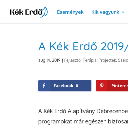
Események
Kik vagyunk
A Kék Erdő 2019
aug 14, 2019
|
Fejlesztő, Terápia
,
Projectek
,
Szen
Facebook
0
Pintere
A Kék Erdő Alapítvány Debrecenb
programokat már egészen biztosan