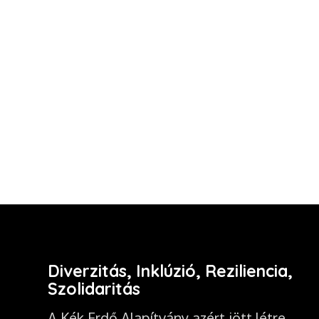
Diverzitás, Inklúzió, Reziliencia,
Szolidaritás
A Kék Erdő Alapítvány azért jött létre,