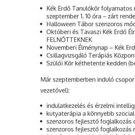
Kék Erdő Tanulókör folyamatos 
szeptember 1. 10 óra – zárt rend
Halloween Tábor szenzoros módr
Októberi és Tavaszi Kék Erdő É
FELNŐTTEKNEK
Novemberi Élménynap – Kék Erd
Csillagvizsgáló Terápiás Közpon
Szülői Kör kéthetente kedden (b
Már szeptemberben induló csoportj
vezetővel):
indulatkezelés és érzelmi intelli
kutyaterápia a könnyebb szocial
szenzoros fejlesztő foglalkozás
szenzoros fejlesztő foglalkozá