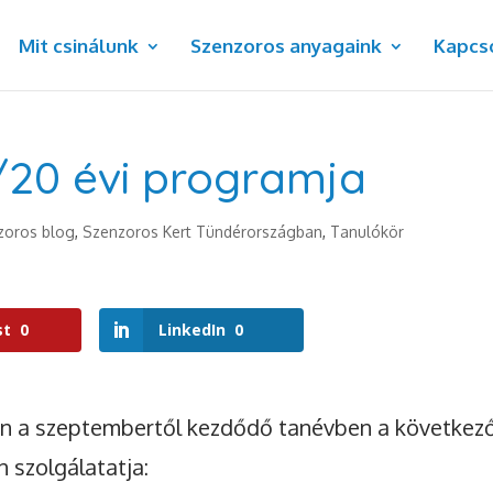
Mit csinálunk
Szenzoros anyagaink
Kapcs
/20 évi programja
zoros blog
,
Szenzoros Kert Tündérországban
,
Tanulókör
st
0
LinkedIn
0
en a szeptembertől kezdődő tanévben a következ
 szolgálatatja: