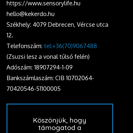
https://www.sensorylife.hu
hello@kekerdo.hu
Székhely: 4079 Debrecen, Vércse utca
12.
Telefonszám:
tel:+36(70)9067488
(Zsuzsi lesz a vonal túlsó felén)
Adószám: 18907294-1-09
Bankszámlaszám: CIB 10702064-
70420546-51100005
Köszönjük, hogy
támogatod a