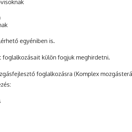
ovisoknak
n
nak
érhető egyéniben is.
 foglalkozásait külön fogjuk meghirdetni.
ozgásfejlesztő foglalkozásra (Komplex mozgáster
ezés:
s