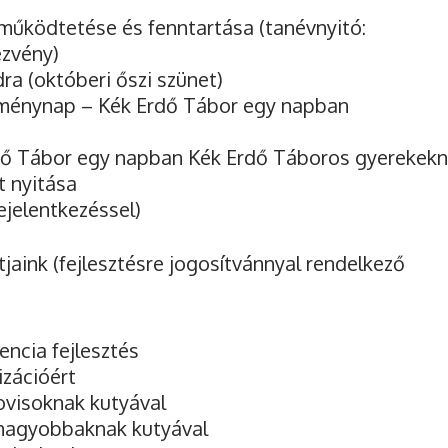
működtetése és fenntartása (tanévnyitó:
ezvény)
a (októberi őszi szünet)
lménynap – Kék Erdő Tábor egy napban
ő Tábor egy napban Kék Erdő Táboros gyerekek
t nyitása
ejelentkezéssel)
aink (fejlesztésre jogosítvánnyal rendelkező
gencia fejlesztés
izációért
 ovisoknak kutyával
s nagyobbaknak kutyával