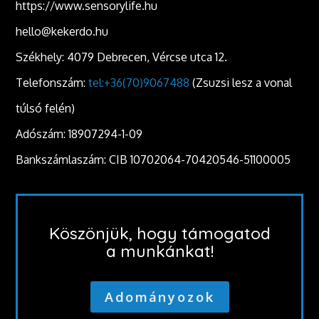
https://www.sensorylife.hu
hello@kekerdo.hu
Székhely: 4079 Debrecen, Vércse utca 12.
Telefonszám:
tel:+36(70)9067488
(Zsuzsi lesz a vonal
túlsó felén)
Adószám: 18907294-1-09
Bankszámlaszám: CIB 10702064-70420546-51100005
Köszönjük, hogy támogatod
a munkánkat!
Adományozok