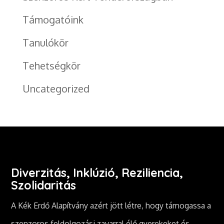
Támogatóink
Tanulókör
Tehetségkör
Uncategorized
Diverzitás, Inklúzió, Reziliencia,
Szolidaritás
A Kék Erdő Alapítvány azért jött létre, hogy támogassa a
szenzoros feldolgozási zavarral élő gyerekeket és