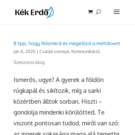
8 tipp, hogy felismerd és megelőzd a meltdownt
jan 6, 2020
|
Család szerepe
,
Kommunikáció
,
Szenzoros blog
Ismerős, ugye? A gyerek a földön
rúgkapál és sikítozik, míg a sarki
közértben álltok sorban. Hiszti –
gondolja mindenki körülötted. Te
viszont pontosan tudod, miről van szó:
az ingerek sokasága maga alá temette