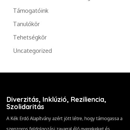
Támogatóink
Tanulókör
Tehetségkör
Uncategorized
Diverzitás, Inklúzió, Reziliencia,
Szolidaritás
A Kék Erdő Alapítvány azért jött létre, hogy támogassa a
szenzoros feldolgozási zavarral élő gyerekeket és