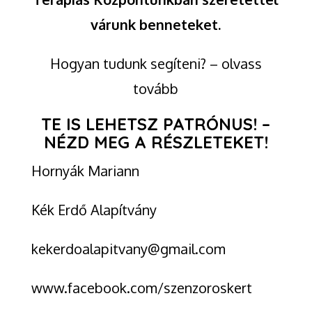
várunk benneteket.
Hogyan tudunk segíteni? – olvass
tovább
TE IS LEHETSZ PATRÓNUS! –
NÉZD MEG A RÉSZLETEKET!
Hornyák Mariann
Kék Erdő Alapítvány
kekerdoalapitvany@gmail.com
www.facebook.com/szenzoroskert