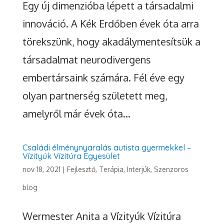
Egy új dimenzióba lépett a társadalmi
innováció. A Kék Erdőben évek óta arra
törekszünk, hogy akadálymentesítsük a
társadalmat neurodivergens
embertársaink számára. Fél éve egy
olyan partnerség született meg,
amelyről már évek óta...
Családi élménynyaralás autista gyermekkel –
Vízityúk Vízitúra Egyesület
nov 18, 2021
|
Fejlesztő, Terápia
,
Interjúk
,
Szenzoros
blog
Támogasd a
Szenzoroskert
fejlesztését,
Wermester Anita a Vízityúk Vízitúra
hogy minden gyerek és