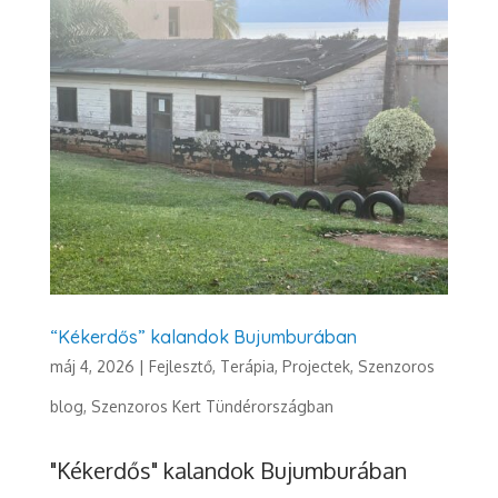
“Kékerdős” kalandok Bujumburában
máj 4, 2026
|
Fejlesztő, Terápia
,
Projectek
,
Szenzoros
blog
,
Szenzoros Kert Tündérországban
"Kékerdős" kalandok Bujumburában