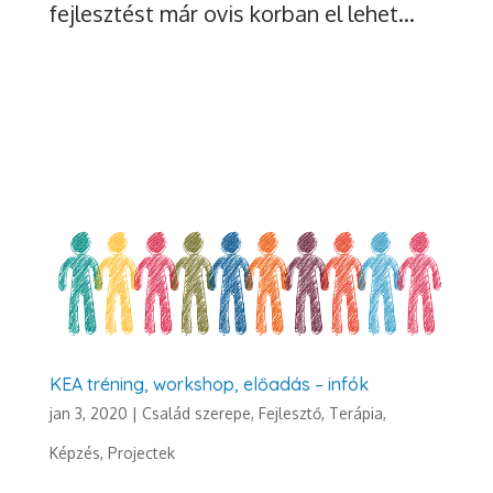
fejlesztést már ovis korban el lehet...
KEA tréning, workshop, előadás – infók
jan 3, 2020
|
Család szerepe
,
Fejlesztő, Terápia
,
Képzés
,
Projectek