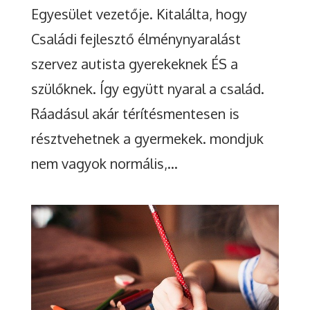
felnőtt megtapasztalhassa
Egyesület vezetője. Kitalálta, hogy
a környezet idegrendszerre
Családi fejlesztő élménynyaralást
kifejtett támogató hatását!
szervez autista gyerekeknek ÉS a
Most minden támogatás
duplán számít! Ha
szülőknek. Így együtt nyaral a család.
összegyűlt 500.000 forint,
Ráadásul akár térítésmentesen is
az Aspektus+ Duplázható
programja megduplázza az
résztvehetnek a gyermekek. mondjuk
összeget.
nem vagyok normális,...
Bővebben