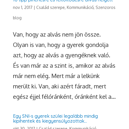
nov 1, 2017
|
Család szerepe
,
Kommunikáció
,
Szenzoros
blog
Van, hogy az alvás nem jön össze.
Olyan is van, hogy a gyerek gondolja
azt, hogy az alvás a gyengéknek való.
És van már az a szint is, amikor az alvás
már nem elég. Mert már a lelkünk
merült ki. Van, aki azért fáradt, mert
egész éjjel félóránként, óránként kel a...
Egy SNI-s gyerek szülei legalább mindig
kipihentek és kiegyensúlyozottak…
okt 30, 2017
|
Család szerepe
,
Kommunikáció
,