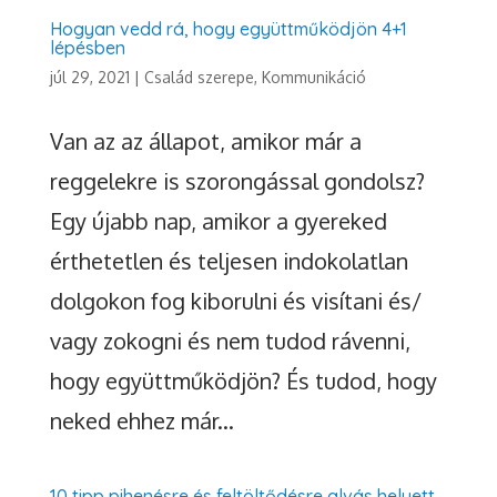
Hogyan vedd rá, hogy együttműködjön 4+1
lépésben
júl 29, 2021
|
Család szerepe
,
Kommunikáció
Van az az állapot, amikor már a
reggelekre is szorongással gondolsz?
Egy újabb nap, amikor a gyereked
érthetetlen és teljesen indokolatlan
dolgokon fog kiborulni és visítani és/
vagy zokogni és nem tudod rávenni,
hogy együttműködjön? És tudod, hogy
neked ehhez már...
10 tipp pihenésre és feltöltődésre alvás helyett