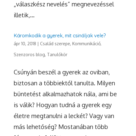
„válaszkész nevelés” megnevezéssel
illetik,...
Káromkodik a gyerek, mit csináljak vele?
ápr 10, 2018
|
Család szerepe
,
Kommunikáció
,
Szenzoros blog
,
Tanulókör
Csúnyán beszél a gyerek az oviban,
biztosan a többiektől tanulta. Milyen
büntetést alkalmazhatok nála, ami be
is válik? Hogyan tudná a gyerek egy
életre megtanulni a leckét? Vagy van
más lehetőség? Mostanában több