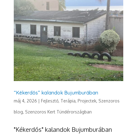
“Kékerdős” kalandok Bujumburában
máj 4, 2026
|
Fejlesztő, Terápia
,
Projectek
,
Szenzoros
blog
,
Szenzoros Kert Tündérországban
"Kékerdős" kalandok Bujumburában