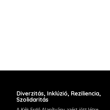
Diverzitás, Inklúzió, Reziliencia,
Szolidaritás
A Kék Erdő Alapítvány azért jött létre,