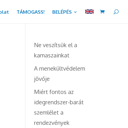
olat
TÁMOGASS!
BELÉPÉS
Ne veszítsük el a
kamaszainkat
A menekültvédelem
jövője
Miért fontos az
idegrendszer-barát
szemlélet a
rendezvények