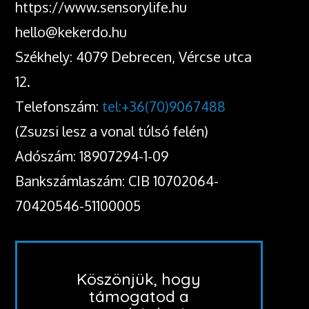
https://www.sensorylife.hu
hello@kekerdo.hu
Székhely: 4079 Debrecen, Vércse utca
12.
Telefonszám:
tel:+36(70)9067488
(Zsuzsi lesz a vonal túlsó felén)
Adószám: 18907294-1-09
Bankszámlaszám: CIB 10702064-
70420546-51100005
Köszönjük, hogy
támogatod a