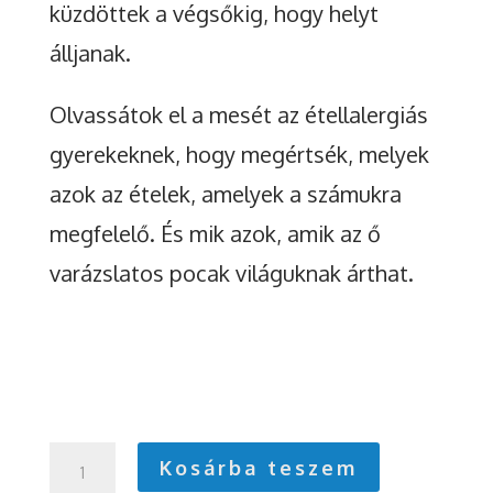
küzdöttek a végsőkig, hogy helyt
álljanak.
Olvassátok el a mesét az étellalergiás
gyerekeknek, hogy megértsék, melyek
azok az ételek, amelyek a számukra
megfelelő. És mik azok, amik az ő
varázslatos pocak világuknak árthat.
A
Kosárba teszem