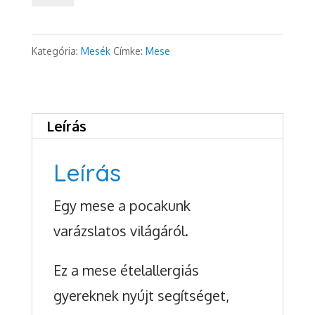
pocakunk
varázslatos
Kategória:
Mesék
Címke:
Mese
világa
mennyiség
Leírás
Leírás
Egy mese a pocakunk
varázslatos világáról.
Ez a mese ételallergiás
gyereknek nyújt segítséget,