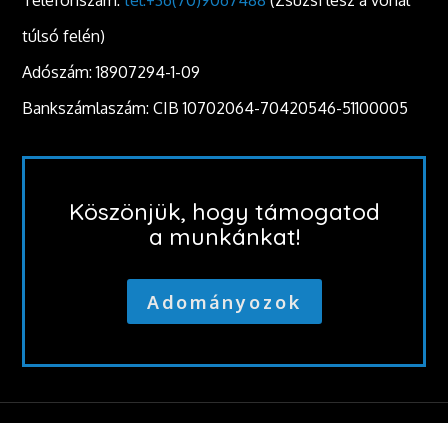
Telefonszám:
tel:+36(70)9067488
(Zsuzsi lesz a vonal
túlsó felén)
Adószám: 18907294-1-09
Bankszámlaszám: CIB 10702064-70420546-51100005
Köszönjük, hogy támogatod
a munkánkat!
Adományozok