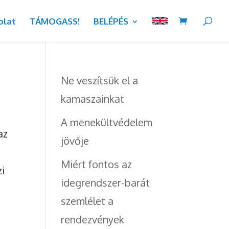
olat
TÁMOGASS!
BELÉPÉS
Ne veszítsük el a
kamaszainkat
A menekültvédelem
az
jövője
Miért fontos az
zi
idegrendszer-barát
szemlélet a
rendezvények