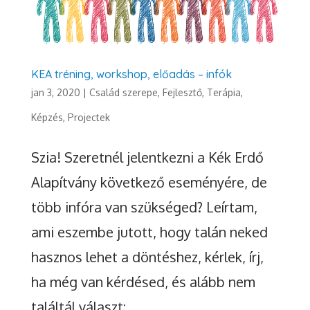
KEA tréning, workshop, előadás – infók
jan 3, 2020
|
Család szerepe
,
Fejlesztő, Terápia
,
Képzés
,
Projectek
Szia! Szeretnél jelentkezni a Kék Erdő
Alapítvány következő eseményére, de
több infóra van szükséged? Leírtam,
ami eszembe jutott, hogy talán neked
hasznos lehet a döntéshez, kérlek, írj,
ha még van kérdésed, és alább nem
találtál választ: