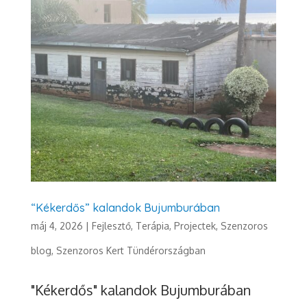
“Kékerdős” kalandok Bujumburában
máj 4, 2026
|
Fejlesztő, Terápia
,
Projectek
,
Szenzoros
blog
,
Szenzoros Kert Tündérországban
"Kékerdős" kalandok Bujumburában