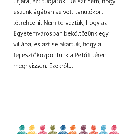
útjára, ezt tudjátok. De azt nem, hogy
eszünk ágában se volt tanulókört
létrehozni. Nem terveztük, hogy az
Egyetemvárosban beköltözünk egy
villába, és azt se akartuk, hogy a
fejlesztőközpontunk a Petőfi téren
megnyisson. Ezekről...