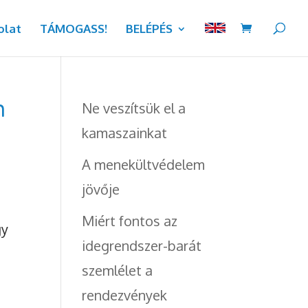
olat
TÁMOGASS!
BELÉPÉS
n
Ne veszítsük el a
kamaszainkat
A menekültvédelem
jövője
Miért fontos az
gy
idegrendszer-barát
szemlélet a
rendezvények