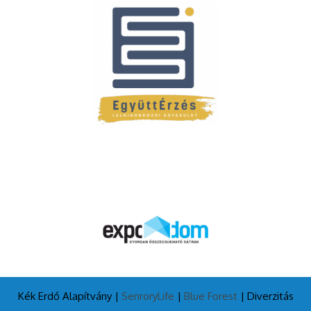
Kék Erdő Alapítvány |
SenroryLife
|
Blue Forest
| Diverzitás