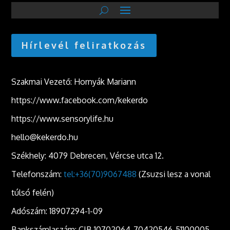
Hírlevél feliratkozás
Szakmai Vezető: Hornyák Mariann
https://www.facebook.com/kekerdo
https://www.sensorylife.hu
hello@kekerdo.hu
Székhely: 4079 Debrecen, Vércse utca 12.
Telefonszám:
tel:+36(70)9067488
(Zsuzsi lesz a vonal
túlsó felén)
Adószám: 18907294-1-09
Bankszámlaszám: CIB 10702064-70420546-51100005