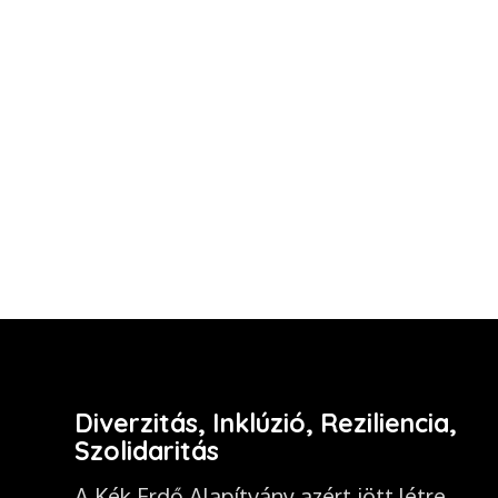
Diverzitás, Inklúzió, Reziliencia,
Szolidaritás
A Kék Erdő Alapítvány azért jött létre,