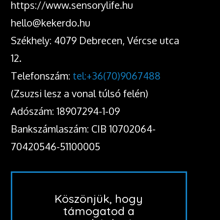
https://www.sensorylife.hu
hello@kekerdo.hu
Székhely: 4079 Debrecen, Vércse utca
12.
Telefonszám:
tel:+36(70)9067488
(Zsuzsi lesz a vonal túlsó felén)
Adószám: 18907294-1-09
Bankszámlaszám: CIB 10702064-
70420546-51100005
Köszönjük, hogy
támogatod a