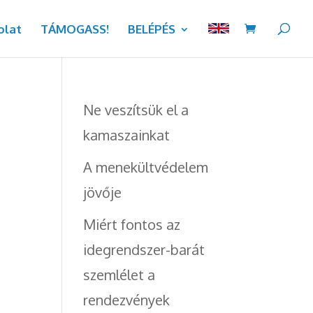
olat
TÁMOGASS!
BELÉPÉS
Ne veszítsük el a
kamaszainkat
A menekültvédelem
jövője
Miért fontos az
idegrendszer-barát
szemlélet a
rendezvények