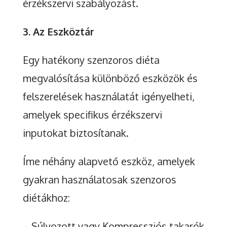
érzékszervi szabályozást.
3. Az Eszköztár
Egy hatékony szenzoros diéta
megvalósítása különböző eszközök és
felszerelések használatát igényelheti,
amelyek specifikus érzékszervi
inputokat biztosítanak.
Íme néhány alapvető eszköz, amelyek
gyakran használatosak szenzoros
diétákhoz:
– Súlyozott vagy Kompressziós takarók