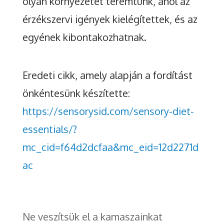
olyan környezetet teremtünk, ahol az
érzékszervi igények kielégítettek, és az
egyének kibontakozhatnak.
Eredeti cikk, amely alapján a fordítást
önkéntesünk készítette:
https://sensorysid.com/sensory-diet-
essentials/?
mc_cid=f64d2dcfaa&mc_eid=12d2271d
ac
Ne veszítsük el a kamaszainkat