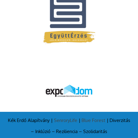
Kék Erdő Alapítvány |
SenroryLife
|
Blue Forest
| Diverzitás
– Inklúzió – Reziliencia – Szolidaritás