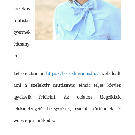
szelektív
mutista
gyermek
édesany
ja.
Létrehoztam a
https://beszedmumus.hu/
weboldalt,
ami a
szelektív mutizmus
témát teljes körűen
igyekszik felölelni. Az oldalon blogcikkek,
lélekmelengető bejegyzések, családi történetek és
webshop is működik.