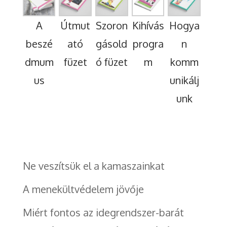
A
Útmut
Szoron
Kihívás
Hogya
beszé
ató
gásold
progra
n
dmum
füzet
ó füzet
m
komm
us
unikálj
unk
Ne veszítsük el a kamaszainkat
A menekültvédelem jövője
Miért fontos az idegrendszer-barát