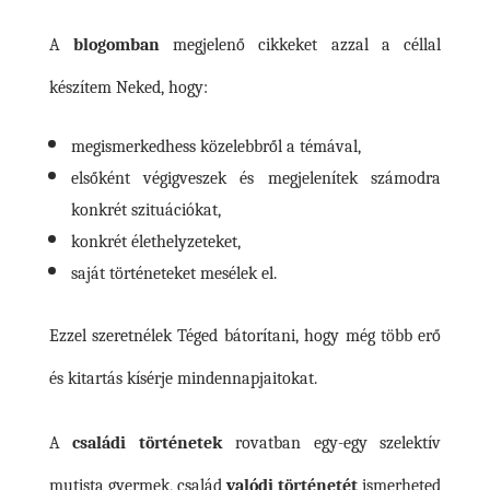
A
blogomban
megjelenő cikkeket azzal a céllal
készítem Neked, hogy:
megismerkedhess közelebbről a témával,
elsőként végigveszek és megjelenítek számodra
konkrét szituációkat,
konkrét élethelyzeteket,
saját történeteket mesélek el.
Ezzel szeretnélek Téged bátorítani, hogy még több erő
és kitartás kísérje mindennapjaitokat.
A
családi történetek
rovatban egy-egy szelektív
mutista gyermek, család
valódi történetét
ismerheted