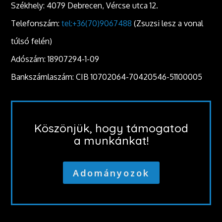
Székhely: 4079 Debrecen, Vércse utca 12.
Telefonszám:
tel:+36(70)9067488
(Zsuzsi lesz a vonal
túlsó felén)
Adószám: 18907294-1-09
Bankszámlaszám: CIB 10702064-70420546-51100005
Köszönjük, hogy támogatod
a munkánkat!
Adományozok