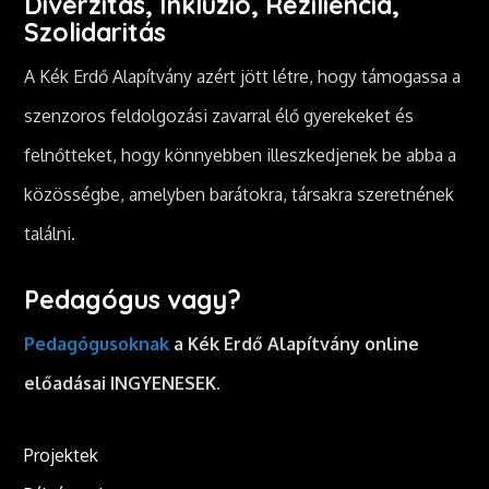
Diverzitás, Inklúzió, Reziliencia,
Szolidaritás
A Kék Erdő Alapítvány azért jött létre, hogy támogassa a
szenzoros feldolgozási zavarral élő gyerekeket és
felnőtteket, hogy könnyebben illeszkedjenek be abba a
közösségbe, amelyben barátokra, társakra szeretnének
találni.
Pedagógus vagy?
Pedagógusoknak
a Kék Erdő Alapítvány online
előadásai INGYENESEK.
Projektek