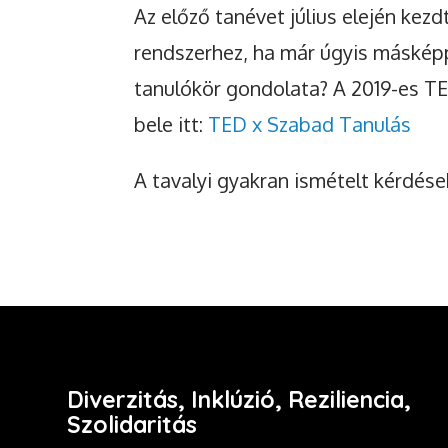
Az előző tanévet július elején kez
rendszerhez, ha már úgyis máskép
tanulókör gondolata? A 2019-es T
bele itt:
TED x Szabad Tanulás
A tavalyi gyakran ismételt kérdések
Diverzitás, Inklúzió, Reziliencia,
Szolidaritás