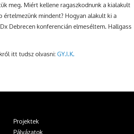
dtük meg. Miért kellene ragaszkodnunk a kialakult
p értelmezünk mindent? Hogyan alakult ki a
EDx Debrecen konferencián elmeséltem. Hallgass
ről itt tudsz olvasni:
GY.I.K.
Projektek
Pályázatok