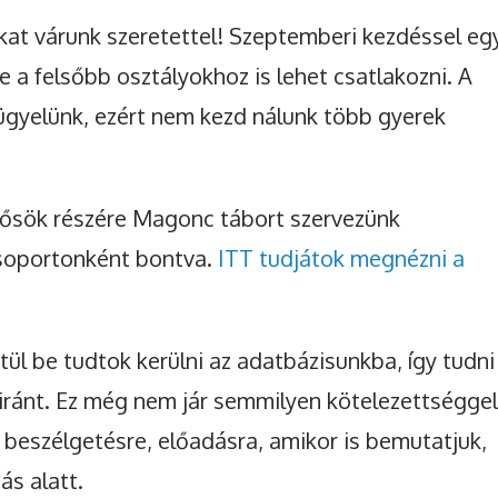
at várunk szeretettel! Szeptemberi kezdéssel eg
de a felsőbb osztályokhoz is lehet csatlakozni. A
ügyelünk, ezért nem kezd nálunk több gyerek
ősök részére Magonc tábort szervezünk
csoportonként bontva.
ITT tudjátok megnézni a
tül be tudtok kerülni az adatbázisunkba, így tudni
 iránt. Ez még nem jár semmilyen kötelezettséggel
y beszélgetésre, előadásra, amikor is bemutatjuk,
ás alatt.