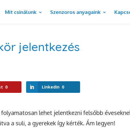
Mit csinálunk
Szenzoros anyagaink
Kapcs
kör jelentkezés
st
0
LinkedIn
0
folyamatosan lehet jelentkezni felsőbb évesekne
itva a suli, a gyerekek így kérték. Ám legyen!