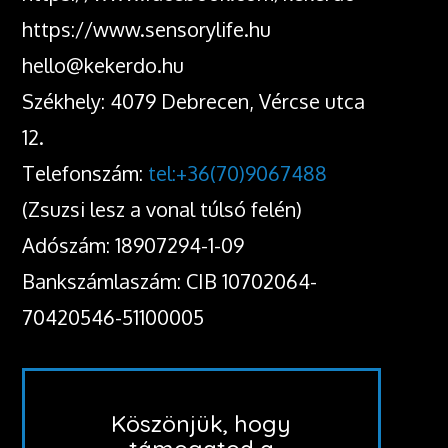
https://www.sensorylife.hu
hello@kekerdo.hu
Székhely: 4079 Debrecen, Vércse utca
12.
Telefonszám:
tel:+36(70)9067488
(Zsuzsi lesz a vonal túlsó felén)
Adószám: 18907294-1-09
Bankszámlaszám: CIB 10702064-
70420546-51100005
Köszönjük, hogy