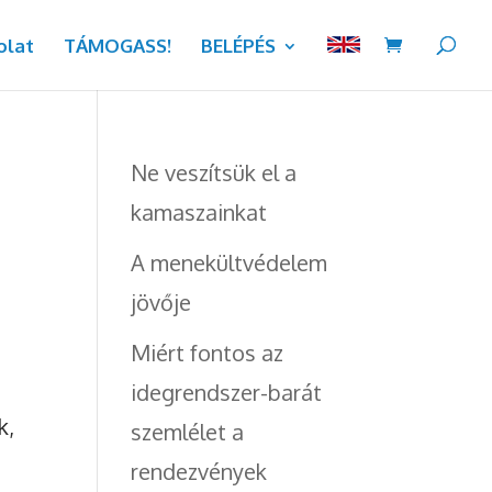
olat
TÁMOGASS!
BELÉPÉS
Ne veszítsük el a
kamaszainkat
A menekültvédelem
jövője
Miért fontos az
idegrendszer-barát
k,
szemlélet a
rendezvények