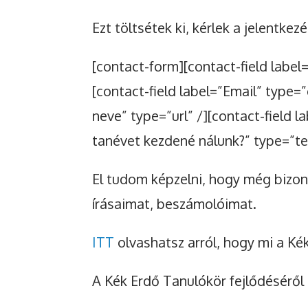
Ezt töltsétek ki, kérlek a jelentkez
[contact-form][contact-field label
[contact-field label=”Email” type=”
neve” type=”url” /][contact-field 
tanévet kezdené nálunk?” type=”te
El tudom képzelni, hogy még bizon
írásaimat, beszámolóimat.
ITT
olvashatsz arról, hogy mi a Kék
A Kék Erdő Tanulókör fejlődéséről