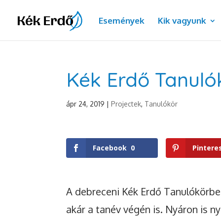
Események
Kik vagyunk
Kék Erdő Tanuló
ápr 24, 2019
|
Projectek
,
Tanulókör
Facebook
0
Pintere
A debreceni Kék Erdő Tanulókörbe 
akár a tanév végén is. Nyáron is ny