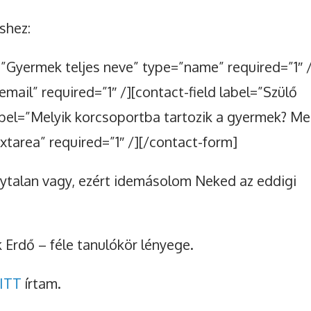
éshez:
=”Gyermek teljes neve” type=”name” required=”1″ 
email” required=”1″ /][contact-field label=”Szülő
label=”Melyik korcsoportba tartozik a gyermek? Me
xtarea” required=”1″ /][/contact-form]
ytalan vagy, ezért idemásolom Neked az eddigi
 Erdő – féle tanulókör lényege.
ITT
írtam.