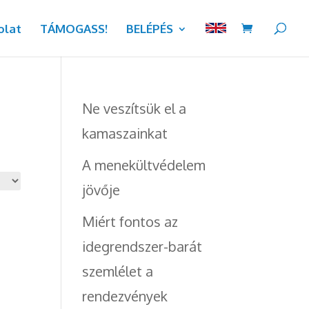
olat
TÁMOGASS!
BELÉPÉS
t
Ne veszítsük el a
kamaszainkat
nőtt
ezet
A menekültvédelem
mogató
jövője
plán
Miért fontos az
forint,
idegrendszer-barát
gramja
t.
szemlélet a
rendezvények