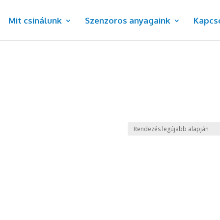
Mit csinálunk
Szenzoros anyagaink
Kapcs
Támogasd a
Szenzorosker
fejlesztését,
hogy minden gyerek és fel
megtapasztalhassa a körny
idegrendszerre kifejtett tá
hatását!
Most minden támogatás du
számít! Ha összegyűlt 500.000 
az Aspektus+ Duplázható pro
megduplázza az összege
Bővebben