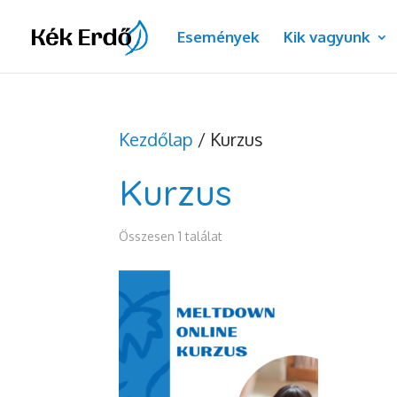
Dialog
Események
Kik vagyunk
window
Kezdőlap
/ Kurzus
Kurzus
Összesen 1 találat