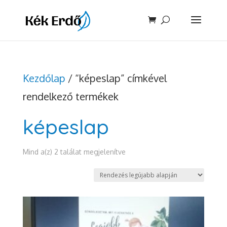
Kezdőlap
/ “képeslap” címkével
rendelkező termékek
képeslap
Sorted
Mind a(z) 2 találat megjelenítve
by
latest