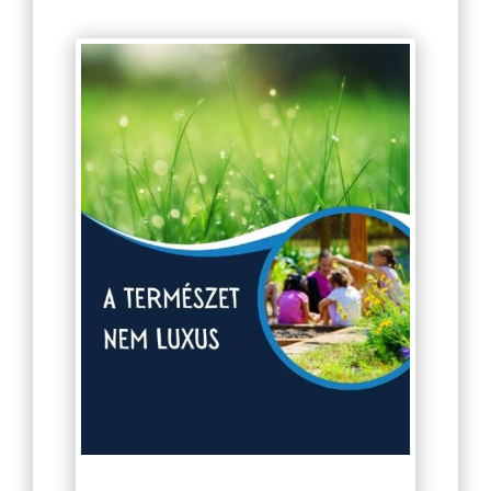
Szenzoroskert támogatás
5.000
Ft
Ne veszítsük el a kamaszainkat
A menekültvédelem jövője