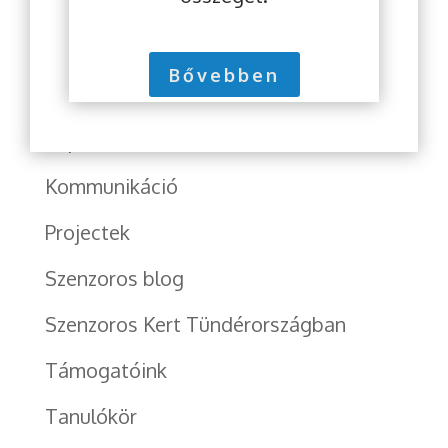
Etess meg!
Fejlesztő, Terápia
Bővebben
Interjúk
Képzés
Kommunikáció
Projectek
Szenzoros blog
Szenzoros Kert Tündérországban
Támogatóink
Tanulókör