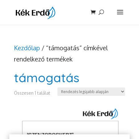
Dialog
window
Kezdőlap
/ “támogatás” címkével
rendelkező termékek
támogatás
Összesen 1 találat