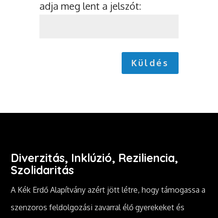
adja meg lent a jelszót:
Küldés
Diverzitás, Inklúzió, Reziliencia,
Szolidaritás
A Kék Erdő Alapítvány azért jött létre, hogy támogassa a
szenzoros feldolgozási zavarral élő gyerekeket és