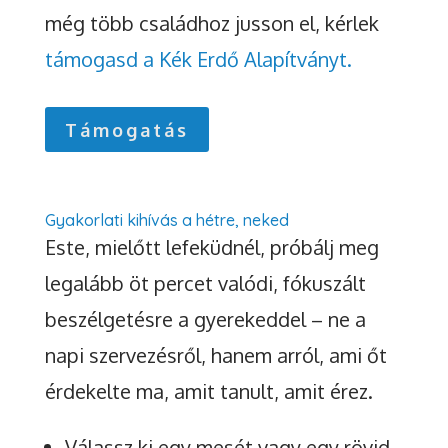
még több családhoz jusson el, kérlek
támogasd a Kék Erdő Alapítványt.
Támogatás
Gyakorlati kihívás a hétre, neked
Este, mielőtt lefeküdnél, próbálj meg
legalább öt percet valódi, fókuszált
beszélgetésre a gyerekeddel – ne a
napi szervezésről, hanem arról, ami őt
érdekelte ma, amit tanult, amit érez.
Válassz ki egy mesét vagy egy rövid