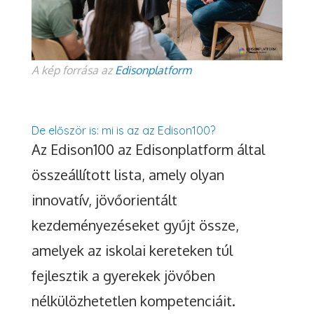
A kép forrása az
Edisonplatform
De először is: mi is az az Edison100?
Az Edison100 az Edisonplatform által
összeállított lista, amely olyan
innovatív, jövőorientált
kezdeményezéseket gyűjt össze,
amelyek az iskolai kereteken túl
fejlesztik a gyerekek jövőben
nélkülözhetetlen kompetenciáit.