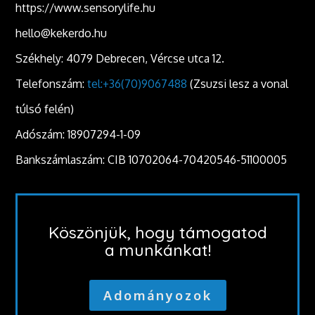
https://www.sensorylife.hu
hello@kekerdo.hu
Székhely: 4079 Debrecen, Vércse utca 12.
Telefonszám:
tel:+36(70)9067488
(Zsuzsi lesz a vonal
túlsó felén)
Adószám: 18907294-1-09
Bankszámlaszám: CIB 10702064-70420546-51100005
Köszönjük, hogy támogatod
a munkánkat!
Adományozok