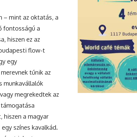
 – mint az oktatás, a
tő fontosságú a
a, hiszen ez az
 budapesti flow-t
ogy egy
 merevnek tűnik az
s munkavállalók
k vagy megrekedtek az
s támogatása
t, hiszen a magyar
egy színes kavalkád.