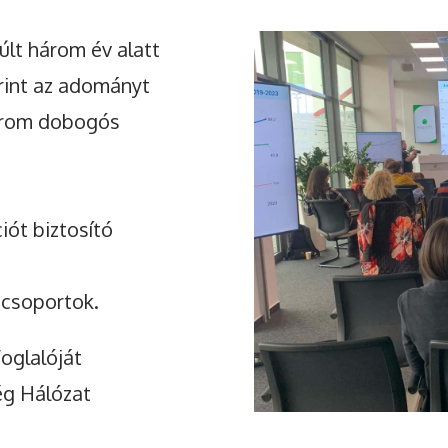
lt három év alatt
Facebook
erint az adományt
három dobogós
ót biztosító
 csoportok.
oglalóját
ég Hálózat