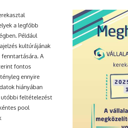
erekasztal
Facebook
lyek a legfőbb
égben. Például
zajelzés kultúrájának
s fenntartására. A
erint fontos
 tényleg ennyire
adatok hiányában
utóbbi feltételezést
nkéntes pool
k