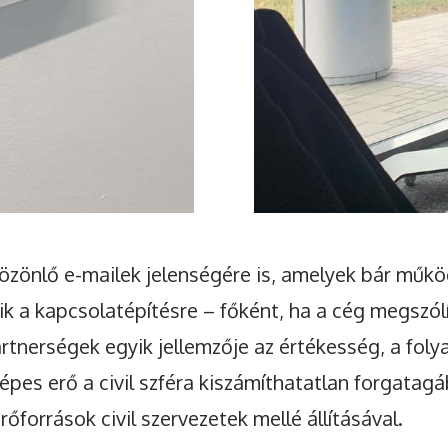
 özönlő e-mailek jelenségére is, amelyek bár mű
ik a kapcsolatépítésre – főként, ha a cég megszól
partnerségek egyik jellemzője az értékesség, a fo
pes erő a civil szféra kiszámíthatatlan forgatagá
őforrások civil szervezetek mellé állításával.