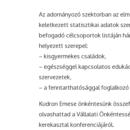
Az adományozó szektorban az elmú
keletkezett statisztikai adatok sz
befogadó célcsoportok listáján 
helyezett szerepel:
– kisgyermekes családok,
– egészséggel kapcsolatos edukáci
szervezetek,
– a fenntarthatósággal foglalkozó
Kudron Emese önkéntesünk összef
olvashattad a Vállalati Önkéntess
kerekasztal konferenciájáról.