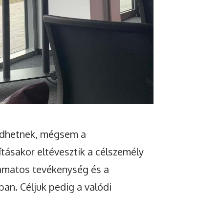
ködhetnek, mégsem a
ításakor eltévesztik a célszemély
lyamatos tevékenység és a
ban. Céljuk pedig a valódi