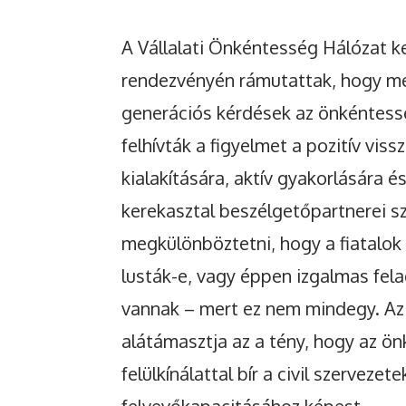
A Vállalati Önkéntesség Hálózat k
rendezvényén rámutattak, hogy me
generációs kérdések az önkéntess
felhívták a figyelmet a pozitív viss
kialakítására, aktív gyakorlására é
kerekasztal beszélgetőpartnerei sz
megkülönböztetni, hogy a fiatalok
lusták-e, vagy éppen izgalmas fel
vannak – mert ez nem mindegy. Az 
alátámasztja az a tény, hogy az ö
felülkínálattal bír a civil szervezete
felvevőkapacitásához képest.