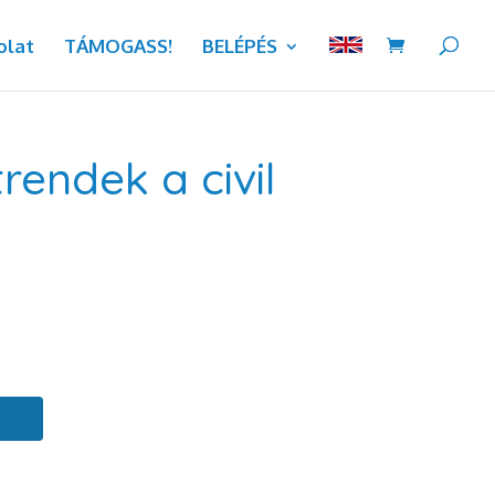
olat
TÁMOGASS!
BELÉPÉS
endek a civil