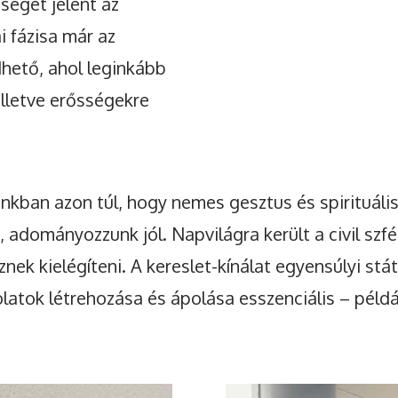
séget jelent az
i fázisa már az
hető, ahol leginkább
illetve erősségekre
kban azon túl, hogy nemes gesztus és spirituáli
, adományozzunk jól. Napvilágra került a civil s
znek kielégíteni. A kereslet-kínálat egyensúlyi st
atok létrehozása és ápolása esszenciális – példá