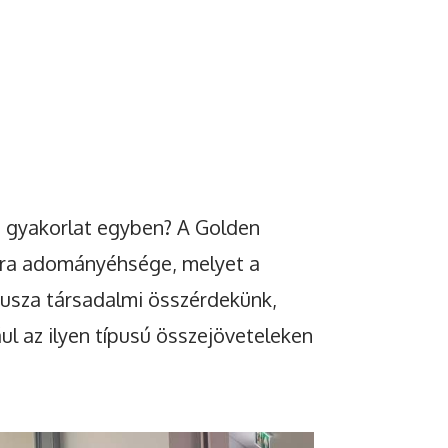
s gyakorlat egyben? A Golden
zféra adományéhsége, melyet a
átusza társadalmi összérdekünk,
ul az ilyen típusú összejöveteleken