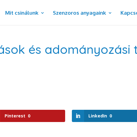
Mit csinálunk
Szenzoros anyagaink
Kapcs
ások és adományozási tr
Pinterest
0
LinkedIn
0