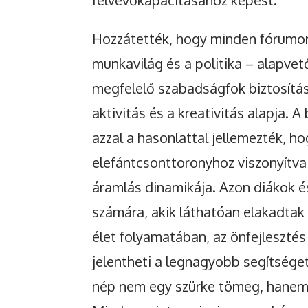
Hozzátették, hogy minden fórumon
munkavilág és a politika – alapve
megfelelő szabadságfok biztosítás
aktivitás és a kreativitás alapja. A
azzal a hasonlattal jellemezték, h
elefántcsonttoronyhoz viszonyítva
áramlás dinamikája. Azon diákok é
számára, akik láthatóan elakadta
élet folyamatában, az önfejleszté
jelentheti a legnagyobb segítsége
nép nem egy szürke tömeg, hanem 