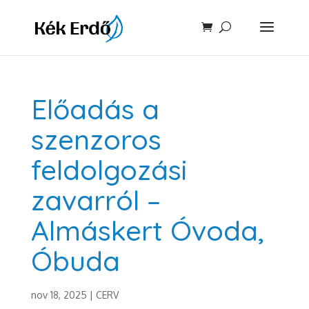
Előadás a
szenzoros
feldolgozási
zavarról –
Almáskert Óvoda,
Óbuda
nov 18, 2025
|
CERV