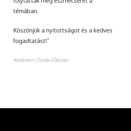
folytattak még eszmecserét a
témában.
Köszönjük a nyitottságot és a kedves
fogadtatást!”
Almáskert Óvoda (Óbuda)