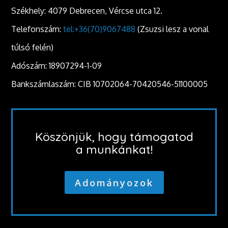
Székhely: 4079 Debrecen, Vércse utca 12.
Telefonszám:
tel:+36(70)9067488
(Zsuzsi lesz a vonal
túlsó felén)
Adószám: 18907294-1-09
Bankszámlaszám: CIB 10702064-70420546-51100005
Köszönjük, hogy támogatod
a munkánkat!
Adományozok