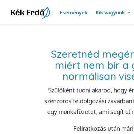
Események
Kik vagyunk
Szeretnéd megér
miért nem bír a
normálisan vis
Szülőként tudni akarod, hogy é
szenzoros feldolgozási zavarban
egy munkafüzetet, ami segít elin
Feliratkozás után mári