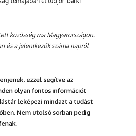
ság témájában el tudjon bárki
tett közösség ma Magyarországon.
an és a jelentkezők száma napról
enjenek, ezzel segítve az
den olyan fontos információt
dástár leképezi mindazt a tudást
dőben. Nem utolsó sorban pedig
fenak.