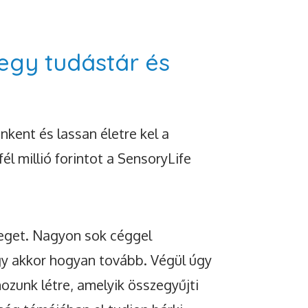
egy tudástár és
kent és lassan életre kel a
l millió forintot a SensoryLife
leget. Nagyon sok céggel
ogy akkor hogyan tovább. Végül úgy
ozunk létre, amelyik összegyűjti