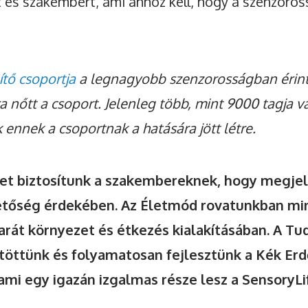
t és szakembert, ami ahhoz kell, hogy a szenzoros
ítő csoportja
a legnagyobb szenzorosságban érin
 nőtt a csoport. Jelenleg több, mint 9000 tagja v
 ennek a csoportnak a hatására jött létre.
et biztosítunk a szakembereknek, hogy megjel
etőség érdekében. Az Életmód rovatunkban min
arát környezet és étkezés kialakításában. A Tu
jtöttünk és folyamatosan fejlesztünk a Kék Er
 ami egy igazán izgalmas része lesz a SensoryLi