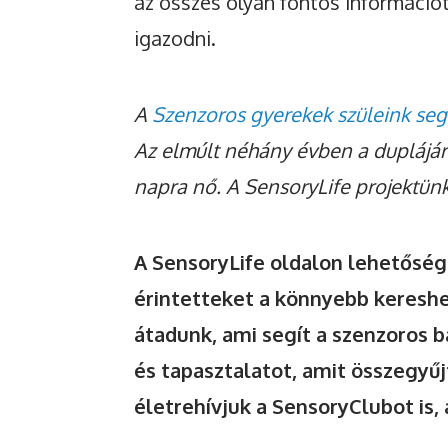
az összes olyan fontos információ
igazodni.
A
Szenzoros gyerekek szüleink seg
Az elmúlt néhány évben a duplájára
napra nő.
A SensoryLife projektünk
A SensoryLife oldalon lehetőség
érintetteket a könnyebb keresh
átadunk, ami segít a szenzoros b
és tapasztalatot, amit összegyű
életrehívjuk a SensoryClubot is,