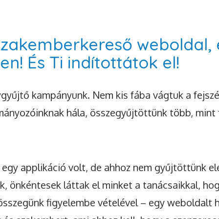
szakemberkereső weboldal, 
! És Ti indítottátok el!
gyűjtő kampányunk. Nem kis fába vágtuk a fejszén
nyozóinknak hála, összegyűjtöttünk több, mint fé
 egy applikáció volt, de ahhoz nem gyűjtöttünk e
nk, önkéntesek láttak el minket a tanácsaikkal, h
összegünk figyelembe vételével – egy weboldalt h