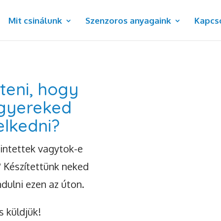
Mit csinálunk
Szenzoros anyagaink
Kapcs
teni, hogy
 gyereked
elkedni?
rintettek vagytok-e
? Készítettünk neked
dulni ezen az úton.
s küldjük!