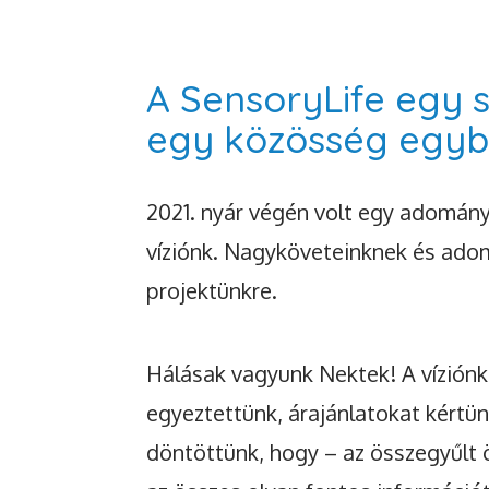
A SensoryLife egy 
egy közösség egyben
2021. nyár végén volt egy adomány
víziónk. Nagyköveteinknek és adomá
projektünkre.
Hálásak vagyunk Nektek! A víziónk
egyeztettünk, árajánlatokat kértü
döntöttünk, hogy – az összegyűlt 