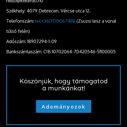
hello@kekerdo.hu
Székhely: 4079 Debrecen, Vércse utca 12.
Telefonszám:
tel:+36(70)9067488
(Zsuzsi lesz a vonal
túlsó felén)
Adószám: 18907294-1-09
Bankszámlaszám: CIB 10702064-70420546-51100005
Köszönjük, hogy támogatod
a munkánkat!
Adományozok