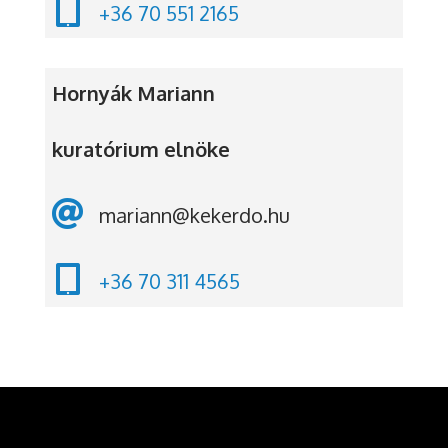

+36 70 551 2165
Hornyák Mariann
kuratórium elnöke

mariann@kekerdo.hu

+36 70 311 4565