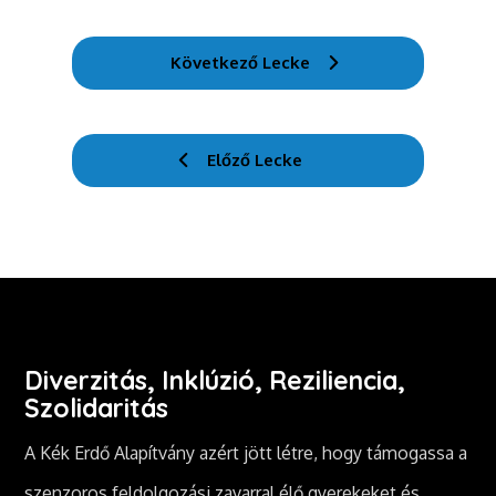
Következő Lecke
Előző Lecke
Diverzitás, Inklúzió, Reziliencia,
Szolidaritás
A Kék Erdő Alapítvány azért jött létre, hogy támogassa a
szenzoros feldolgozási zavarral élő gyerekeket és