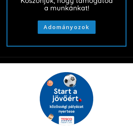
Köszönjük, hogy támogatod
a munkánkat!
Adományozok