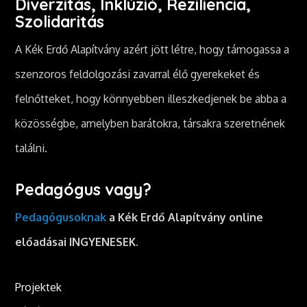
Diverzitás, Inklúzió, Reziliencia,
Szolidaritás
A Kék Erdő Alapítvány azért jött létre, hogy támogassa a
szenzoros feldolgozási zavarral élő gyerekeket és
felnőtteket, hogy könnyebben illeszkedjenek be abba a
közösségbe, amelyben barátokra, társakra szeretnének
találni.
Pedagógus vagy?
Pedagógusoknak
a Kék Erdő Alapítvány online
előadásai INGYENESEK.
Projektek