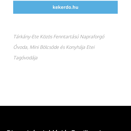
Tárkány-Ete Közös Fenntartású Napraforgó
Óvoda, Mini Bölcsőde és Konyhája Etei
Tagóvodája