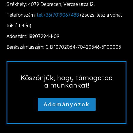
Székhely: 4079 Debrecen, Vércse utca 12.
Telefonszám:
tel:+36(70)9067488
(Zsuzsi lesz a vonal
túlsó felén)
Adószám: 18907294-1-09
Bankszámlaszám: CIB 10702064-70420546-51100005
Köszönjük, hogy támogatod
a munkánkat!
Adományozok