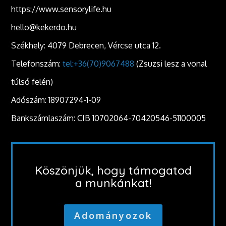
https://www.sensorylife.hu
hello@kekerdo.hu
Székhely: 4079 Debrecen, Vércse utca 12.
Telefonszám:
tel:+36(70)9067488
(Zsuzsi lesz a vonal
túlsó felén)
Adószám: 18907294-1-09
Bankszámlaszám: CIB 10702064-70420546-51100005
Köszönjük, hogy támogatod
a munkánkat!
Adományozok