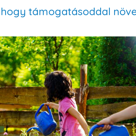
 hogy támogatásoddal növ