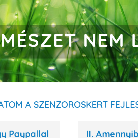
RMÉSZET NEM 
TOM A SZENZOROSKERT FEJLE
gy Paypallal
II. Amennyi