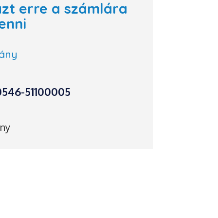
azt erre a számlára
enni
vány
0546-51100005
ány