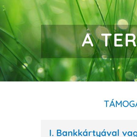
A TE
TÁMOGA
I. Bankkártyával va