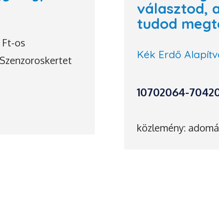
választod, 
tudod megt
 Ft-os
Kék Erdő Alapít
Szenzoroskertet
10702064-7042
közlemény: adom