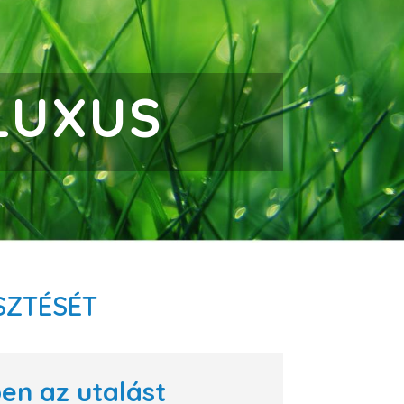
LUXUS
SZTÉSÉT
ben az utalást